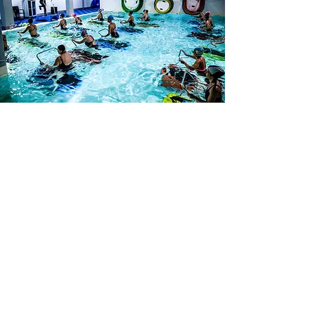
PRENOT
A
Scopri di più
Contacts
Name