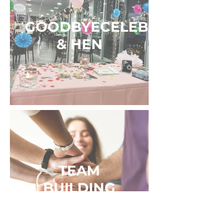
GOODBYECELEBATE
& HEN
TEAM
BUILDING